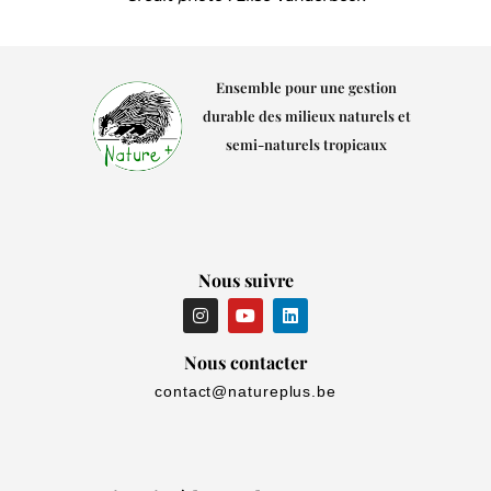
Ensemble pour une gestion
durable des milieux naturels et
semi-naturels tropicaux
Nous suivre
I
Y
L
n
o
i
s
u
n
t
t
k
Nous contacter
a
u
e
g
b
d
contact@natureplus.be
r
e
i
a
n
m