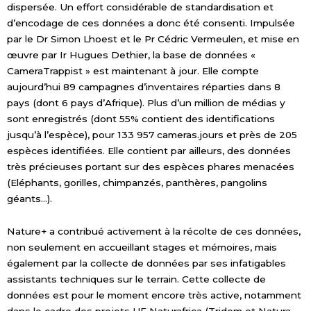
dispersée. Un effort considérable de standardisation et
d’encodage de ces données a donc été consenti. Impulsée
par le Dr Simon Lhoest et le Pr Cédric Vermeulen, et mise en
œuvre par Ir Hugues Dethier, la base de données «
CameraTrappist » est maintenant à jour. Elle compte
aujourd’hui 89 campagnes d’inventaires réparties dans 8
pays (dont 6 pays d’Afrique). Plus d’un million de médias y
sont enregistrés (dont 55% contient des identifications
jusqu’à l’espèce), pour 133 957 cameras.jours et près de 205
espèces identifiées. Elle contient par ailleurs, des données
très précieuses portant sur des espèces phares menacées
(Eléphants, gorilles, chimpanzés, panthères, pangolins
géants…).
Nature+ a contribué activement à la récolte de ces données,
non seulement en accueillant stages et mémoires, mais
également par la collecte de données par ses infatigables
assistants techniques sur le terrain. Cette collecte de
données est pour le moment encore très active, notamment
dans le cadre des projets UE Naturafrica (Tridom et Natura